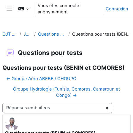
Passer au contenu principal
Vous êtes connecté
Connexion
anonymement
Panneau latéral
OJT CA FR
Jour 4:
Questions pour tests
Questions pour tests (BENIN et COMORES)
Questions pour tests
Questions pour tests (BENIN et COMORES)
← Groupe Aéro ABEBE / CHOUPO
Groupe Hydrologie (Tunisie, Comores, Cameroun et
Congo) →
Type d’affichage
Questions pour tests (BENIN et COMORES)