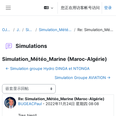
跳到主要内容
您正在用访客帐号访问
登录
停靠面板
OJT CA FR
Jour 3
Simulations
Simulation_Météo_Marine (Maroc-Algérie)
Re: Simulation_Météo_Marine (Maroc-Algérie)
Simulations
Simulation_Météo_Marine (Maroc-Algérie)
← Simulation groupe Hydro DINGA et NTONGA
Simulation Groupe AVIATION →
显示模式
Re: Simulation_Météo_Marine (Maroc-Algérie)
回帖数：0
BUGEACPaul
-
2022年11月24日 星期四 08:08
Tres bien!!