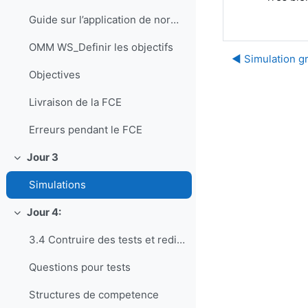
Guide sur l’application de normes d’enseignement et de formation professionnelle en météorologie et en hydrologie
OMM WS_Definir les objectifs
◀︎ Simulation 
Objectives
Livraison de la FCE
Erreurs pendant le FCE
Jour 3
Replier
Simulations
Jour 4:
Replier
3.4 Contruire des tests et rediger des questions pour EC
Questions pour tests
Structures de competence