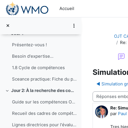
Replier
Passer au contenu principal
Accueil
Announcements
Feedback pour le cours OJT/CA en RA-I, session française
Jour 1
Replier
OJT C
Re:
Présentez-vous !
Besoin d'expertise...
1.8 Cycle de compétences
Simulati
Sceance practique: Fiche du poste pour un Barrista (faire du cafe)
◀︎ Simulation 
Jour 2: À la recherche des compétences
Replier
Type d’affichage
Guide sur les compétences OMM
Re: Sim
Nombre d
Recueil des cadres de compétences de l'OMM (EN)
par
Paul
Lignes directrices pour l'évaluation des compétences pour la fourniture de services climatologiques (EN)
Tres bien