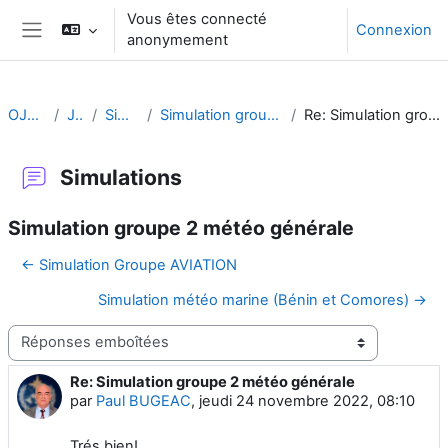
Passer au contenu principal
Vous êtes connecté
Connexion
anonymement
Panneau latéral
OJT CA FR
Jour 3
Simulations
Simulation groupe 2 météo générale
Re: Simulation groupe 2 météo générale
Simulations
Simulation groupe 2 météo générale
← Simulation Groupe AVIATION
Simulation météo marine (Bénin et Comores) →
Type d’affichage
Re: Simulation groupe 2 météo générale
Nombre de réponses : 0
par
Paul BUGEAC
,
jeudi 24 novembre 2022, 08:10
Trés bien!