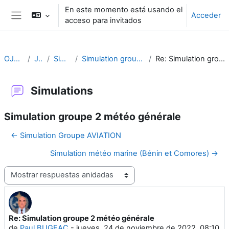
Salta al contenido principal
En este momento está usando el
Acceder
acceso para invitados
Panel lateral
OJT CA FR
Jour 3
Simulations
Simulation groupe 2 météo générale
Re: Simulation groupe 2 météo générale
Simulations
Simulation groupe 2 météo générale
← Simulation Groupe AVIATION
Simulation météo marine (Bénin et Comores) →
Mostrar modo
Re: Simulation groupe 2 météo générale
Número de respuestas: 0
de
Paul BUGEAC
-
jueves, 24 de noviembre de 2022, 08:10