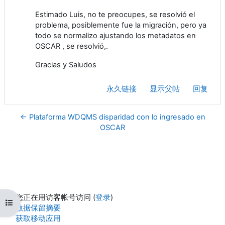
Estimado Luis, no te preocupes, se resolvió el
problema, posiblemente fue la migración, pero ya
todo se normalizo ajustando los metadatos en
OSCAR , se resolvió,.
Gracias y Saludos
永久链接
显示父帖
回复
← Plataforma WDQMS disparidad con lo ingresado en
OSCAR
您正在用访客帐号访问 (
登录
)
打开课程索引
‎数据保留摘要‎
获取移动应用