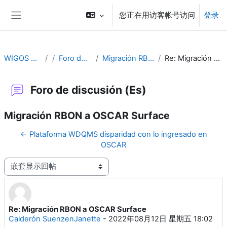
跳到主要内容
您正在用访客帐号访问
登录
停靠面板
WIGOS Learning Portal
Foro de discusión (Es)
Migración RBON a OSCAR Surface
Re: Migración RBON a OSCAR Surface
Foro de discusión (Es)
Migración RBON a OSCAR Surface
← Plataforma WDQMS disparidad con lo ingresado en
OSCAR
显示模式
Re: Migración RBON a OSCAR Surface
回帖数：0
Calderón SuenzenJanette
-
2022年08月12日 星期五 18:02