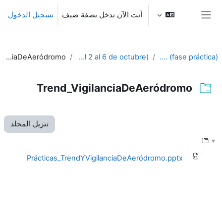
خطى إلى المحتوى الرئيسي
أنت الآن تدخل بصفة ضيف
تسجيل الدخول
واجهة جانبية
Trend_VigilanciaDeAeródromo
5º SEMANA (Del 2 al 6 de octubre)
PIB-M 4ª Ed. (fase práctica)
Trend_VigilanciaDeAeródromo
متطلبات الإكمال
تنزيل المجلد
Prácticas_TrendYVigilanciaDeAeródromo.pptx