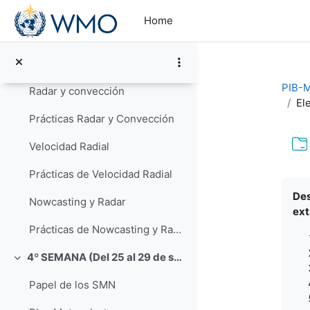
Skip to main content
Radares (parte A)
Home
Estimación de la precipitación con radar
Prácticas de estimación de la precipitación
PIB-M
Radar y convección
El
Prácticas Radar y Convección
Velocidad Radial
Prácticas de Velocidad Radial
Com
Des
Nowcasting y Radar
ext
Prácticas de Nowcasting y Radar
4º SEMANA (Del 25 al 29 de septiembre))
Collapse
Papel de los SMN