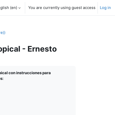
glish ‎(en)‎
You are currently using guest access
Log in
e))
pical - Ernesto
pical con instrucciones para
s: