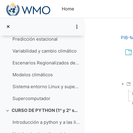
Skip to main content
Procedimiento Ozonosondeo
Home
Aeronáutica y Cielo Único
Sistemas de gestión de la calidad ISO 9001
PIB-M
Predicción estacional
Variabilidad y cambio climático
Escenarios Regionalizados de Cambio Climático
Com
Modelos climáticos
Sistema entorno Linux y supercomputador
Supercomputador
CURSO DE PYTHON (1º y 2º semana)
Collapse
Introducción a python y a las librerías científicas