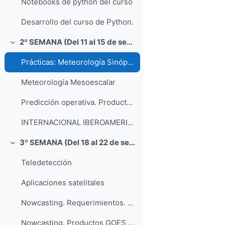
Notebooks de python del curso
Desarrollo del curso de Python.
2º SEMANA (Del 11 al 15 de septiembre)
Collapse
Prácticas: Meteorología Sinóptica
Meteorología Mesoescalar
Predicción operativa. Productos y uso del EPS del ECMWF
INTERNACIONAL IBEROAMERICA 2023 MTG
3º SEMANA (Del 18 al 22 de septiembre)
Collapse
Teledetección
Aplicaciones satelitales
Nowcasting. Requerimientos. Herramientas. Decalogo NWC.
Nowcasting. Productos GOES para convección, nieblas y turbulencia