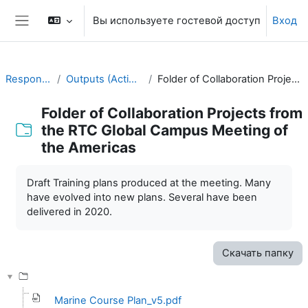
Перейти к основному содержанию
Вы используете гостевой доступ
Вход
Боковая панель
Responding to Challenges
Outputs (Action Plans) from previous meetings
Folder of Collaboration Projects from the RTC Global Campus Meeting of the Americas
Folder of Collaboration Projects from
the RTC Global Campus Meeting of
the Americas
Требуемые условия завершения
Draft Training plans produced at the meeting. Many
have evolved into new plans. Several have been
delivered in 2020.
Скачать папку
Marine Course Plan_v5.pdf