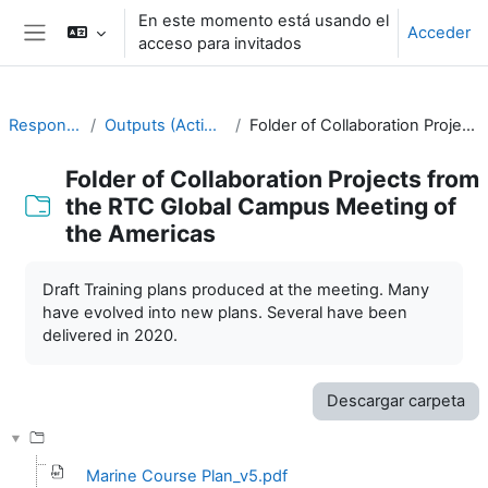
Salta al contenido principal
En este momento está usando el
Acceder
acceso para invitados
Panel lateral
Responding to Challenges
Outputs (Action Plans) from previous meetings
Folder of Collaboration Projects from the RTC Global Campus Meeting of the Americas
Folder of Collaboration Projects from
the RTC Global Campus Meeting of
the Americas
Requisitos de finalización
Draft Training plans produced at the meeting. Many
have evolved into new plans. Several have been
delivered in 2020.
Descargar carpeta
Marine Course Plan_v5.pdf