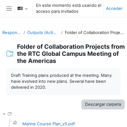
Salta al contenido principal
En este momento está usando el
Acceder
acceso para invitados
Panel lateral
Responding to Challenges
Outputs (Action Plans) from previous meetings
Folder of Collaboration Projects from the RTC Global Campus Meeting of the Americas
Folder of Collaboration Projects from
the RTC Global Campus Meeting of
the Americas
Requisitos de finalización
Draft Training plans produced at the meeting. Many
have evolved into new plans. Several have been
delivered in 2020.
Descargar carpeta
Marine Course Plan_v5.pdf