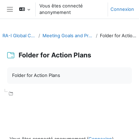
Passer au contenu principal
Vous êtes connecté
Connexion
anonymement
Panneau latéral
RA-I Global Campus
Meeting Goals and Procedures
Folder for Action Plans
Folder for Action Plans
Conditions d’achèvement
Folder for Action Plans
Vous êtes connecté anonymement (
Connexion
)