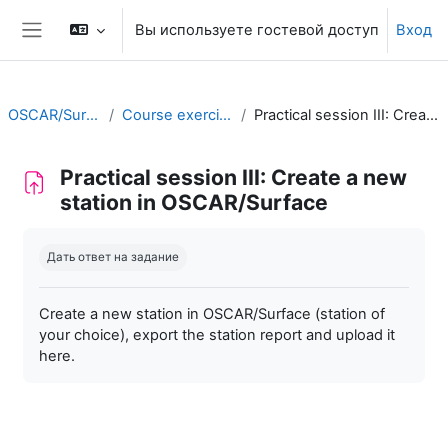
Перейти к основному содержанию
Вы используете гостевой доступ
Вход
Боковая панель
OSCAR/Surface training RA II
Course exercises/practical sessions
Practical session III: Create a new station in OSCAR/Surface
Practical session III: Create a new
station in OSCAR/Surface
Требуемые условия завершения
Дать ответ на задание
Create a new station in OSCAR/Surface (station of
your choice), export the station report and upload it
here.