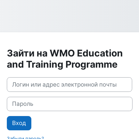
Зайти на WMO Education
and Training Programme
Пропустить и перейти к созданию новой учетной записи
Логин или адрес электронной почты
Пароль
Вход
Забыли пароль?