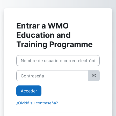
Salta al contenido principal
Entrar a WMO
Education and
Training Programme
Saltar a creación de una nueva cuenta
Nombre de usuario o correo electrónico
Contraseña
Acceder
¿Olvidó su contraseña?