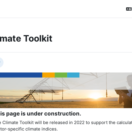
imate Toolkit
ction outline
вернуть
is page is under construction.
 Climate Toolkit
will be released in 2022 to support
the calcula
tor-specific climate in
dices.