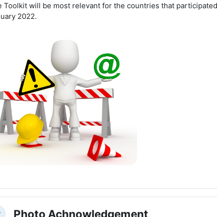
 Toolkit will be most
relevant for
the
countr
ies that participate
uary 2022.
Photo Achnowledgement
вернуть