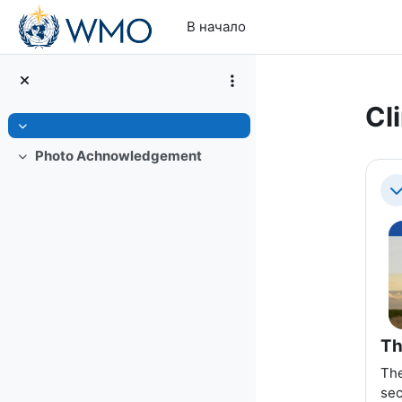
Перейти к основному содержанию
В начало
Cl
Свернуть
Photo Achnowledgement
Свернуть
Se
С
Th
The
sec