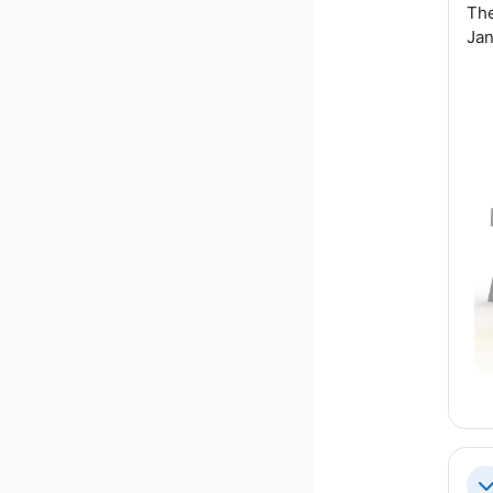
The
Jan
С