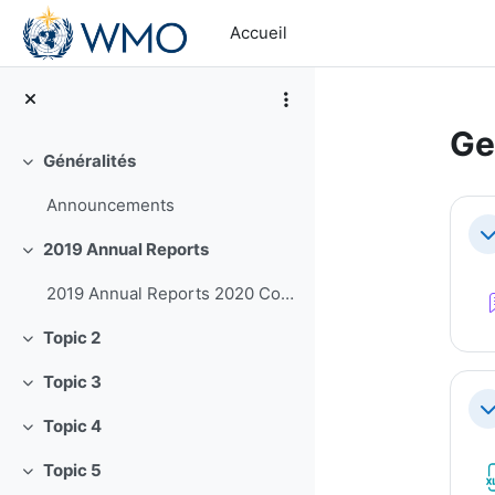
Passer au contenu principal
Accueil
Ge
Généralités
Replier
Ré
Announcements
Re
2019 Annual Reports
Replier
2019 Annual Reports 2020 Course Offerings
Topic 2
Replier
Topic 3
Replier
Re
Topic 4
Replier
Topic 5
Replier