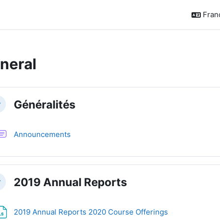
França
neral
sumé de section
Généralités
plier
Forum
Announcements
2019 Annual Reports
plier
Fichier
2019 Annual Reports 2020 Course Offerings