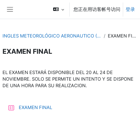
跳到主要内容
您正在用访客帐号访问
登录
停靠面板
INGLES METEOROLÓGICO AERONAUTICO (4ª ED.)
EXAMEN FINAL
EXAMEN FINAL
章节大纲
EL EXAMEN ESTARÁ DISPONIBLE DEL 20 AL 24 DE
NOVIEMBRE. SOLO SE PERMITE UN INTENTO Y SE DISPONE
DE UNA HORA PARA SU REALIZACION.
测验
EXAMEN FINAL