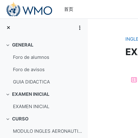
跳到主要内容
首页
INGL
GENERAL
折叠
EX
Foro de alumnos
章
Foro de avisos
GUIA DIDACTICA
EXAMEN INICIAL
折叠
EXAMEN INICIAL
CURSO
折叠
MODULO INGLES AERONAUTICO