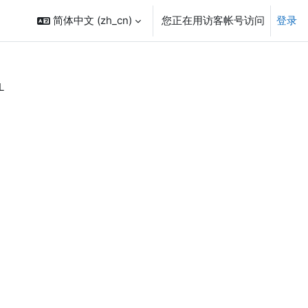
简体中文 ‎(zh_cn)‎
您正在用访客帐号访问
登录
L