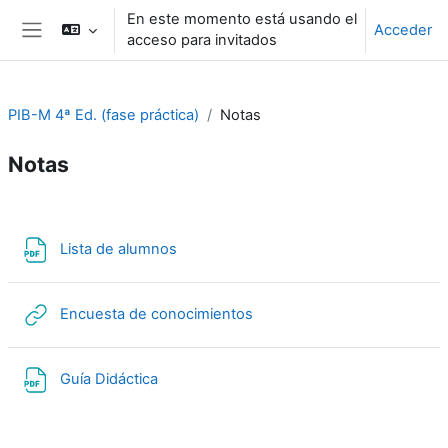
Salta al contenido principal
En este momento está usando el
Acceder
acceso para invitados
Panel lateral
PIB-M 4ª Ed. (fase práctica)
Notas
Notas
Perfilado de sección
Archivo
Lista de alumnos
URL
Encuesta de conocimientos
Archivo
Guía Didáctica