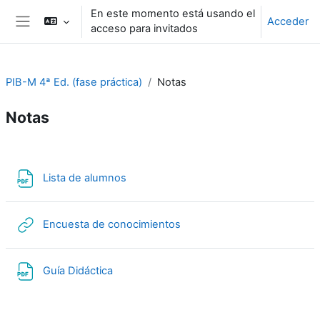
Salta al contenido principal
En este momento está usando el
Acceder
acceso para invitados
Panel lateral
PIB-M 4ª Ed. (fase práctica)
Notas
Notas
Perfilado de sección
Archivo
Lista de alumnos
URL
Encuesta de conocimientos
Archivo
Guía Didáctica