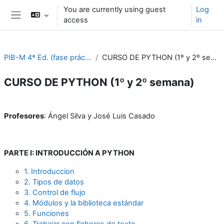
Skip to main content
You are currently using guest
Log
access
in
Side panel
PIB-M 4ª Ed. (fase práctica)
CURSO DE PYTHON (1º y 2º semana)
CURSO DE PYTHON (1º y 2º semana)
Section outline
Profesores
: Ángel Silva y José Luis Casado
PARTE I: INTRODUCCIÓN A PYTHON
1. Introduccion
2. Tipos de datos
3. Control de flujo
4. Módulos y la biblioteca estándar
5. Funciones
6. Trabajar con ficheros de texto