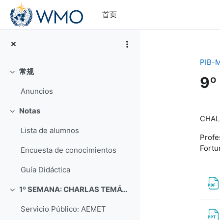
跳到主要内容
首页
PIB-M
常规
折叠
9º
Anuncios
章
Notas
折叠
CHAL
Lista de alumnos
Profe
Fortu
Encuesta de conocimientos
Guía Didáctica
1º SEMANA: CHARLAS TEMÁTICAS (Del 4 al 8 de septiembre)
折叠
Servicio Público: AEMET