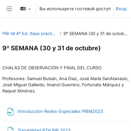
Перейти к основному содержанию
Вы используете гостевой доступ
Вход
Боковая панель
PIB-M 4ª Ed. (fase práctica)
9º SEMANA (30 y 31 de octubre)
9º SEMANA (30 y 31 de octubre)
Section outline
CHALAS DE OBSERVACIÓN Y FINAL DEL CURSO
Profesores: Samuel Buisán, Ana Diaz, José María SanAtanasio,
José Miguel Gallardo, Imanol Guerrero, Fortunato Márquez y
Raquel Ximénez.
Файл
Introduccion Redes-Especiales PIBM2023
Файл
Trazabilidad PTH PIB 2023