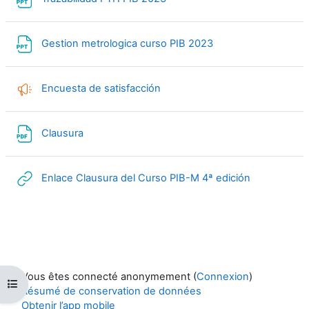
Fichier
Gestion metrologica curso PIB 2023
Feedback
Encuesta de satisfacción
Fichier
Clausura
URL
Enlace Clausura del Curso PIB-M 4ª edición
Vous êtes connecté anonymement (
Connexion
)
Ouvrir l’index du cours
Résumé de conservation de données
Obtenir l’app mobile