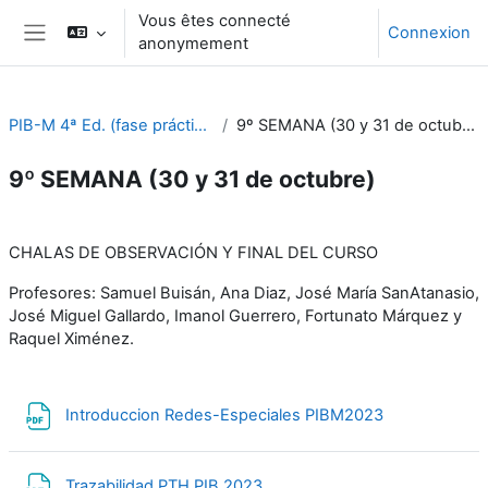
Passer au contenu principal
Vous êtes connecté
Connexion
anonymement
Panneau latéral
PIB-M 4ª Ed. (fase práctica)
9º SEMANA (30 y 31 de octubre)
9º SEMANA (30 y 31 de octubre)
Résumé de section
CHALAS DE OBSERVACIÓN Y FINAL DEL CURSO
Profesores: Samuel Buisán, Ana Diaz, José María SanAtanasio,
José Miguel Gallardo, Imanol Guerrero, Fortunato Márquez y
Raquel Ximénez.
Fichier
Introduccion Redes-Especiales PIBM2023
Fichier
Trazabilidad PTH PIB 2023