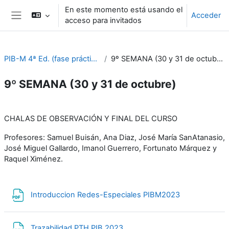
Salta al contenido principal
En este momento está usando el
Acceder
acceso para invitados
Panel lateral
PIB-M 4ª Ed. (fase práctica)
9º SEMANA (30 y 31 de octubre)
9º SEMANA (30 y 31 de octubre)
Perfilado de sección
CHALAS DE OBSERVACIÓN Y FINAL DEL CURSO
Profesores: Samuel Buisán, Ana Diaz, José María SanAtanasio,
José Miguel Gallardo, Imanol Guerrero, Fortunato Márquez y
Raquel Ximénez.
Archivo
Introduccion Redes-Especiales PIBM2023
Archivo
Trazabilidad PTH PIB 2023