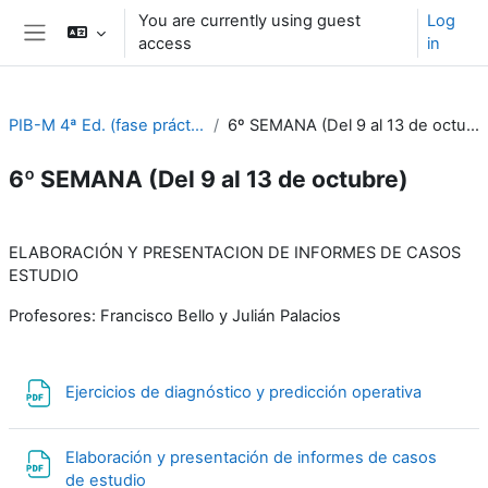
Skip to main content
You are currently using guest
Log
access
in
Side panel
PIB-M 4ª Ed. (fase práctica)
6º SEMANA (Del 9 al 13 de octubre)
6º SEMANA (Del 9 al 13 de octubre)
Section outline
ELABORACIÓN Y PRESENTACION DE INFORMES DE CASOS
ESTUDIO
Profesores: Francisco Bello y Julián Palacios
File
Ejercicios de diagnóstico y predicción operativa
Elaboración y presentación de informes de casos
File
de estudio