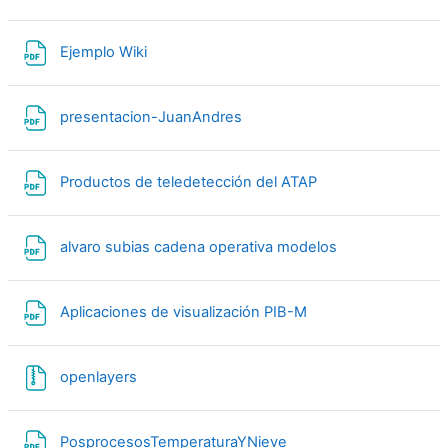
File
Ejemplo Wiki
File
presentacion-JuanAndres
File
Productos de teledetección del ATAP
File
alvaro subias cadena operativa modelos
File
Aplicaciones de visualización PIB-M
File
openlayers
File
PosprocesosTemperaturaYNieve