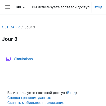
Перейти к основному содержанию
Вы используете гостевой доступ
Вход
Боковая панель
OJT CA FR
Jour 3
Jour 3
Section outline
Форум
Simulations
Вы используете гостевой доступ (
Вход
)
Сводка хранения данных
Скачать мобильное приложение