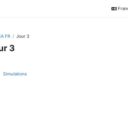
França
CA FR
Jour 3
ur 3
sumé de section
Forum
Simulations