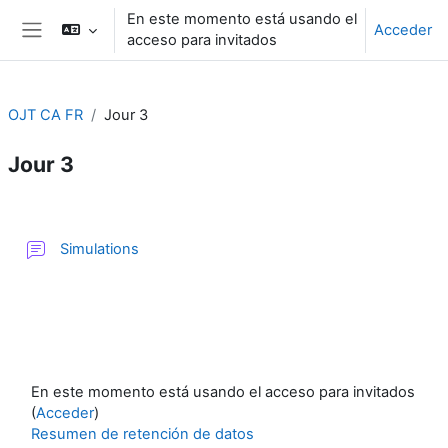
Salta al contenido principal
En este momento está usando el
Acceder
acceso para invitados
Panel lateral
OJT CA FR
Jour 3
Jour 3
Perfilado de sección
Foro
Simulations
En este momento está usando el acceso para invitados
(
Acceder
)
Resumen de retención de datos