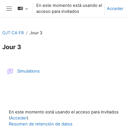
Salta al contenido principal
En este momento está usando el
Acceder
acceso para invitados
Panel lateral
OJT CA FR
Jour 3
Jour 3
Perfilado de sección
Foro
Simulations
En este momento está usando el acceso para invitados
(
Acceder
)
Resumen de retención de datos