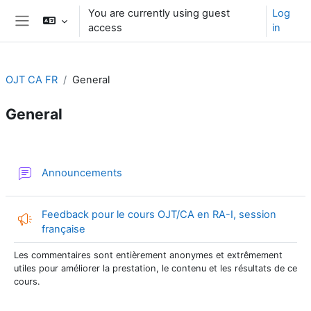
Skip to main content
You are currently using guest
Log
access
in
Side panel
OJT CA FR
General
General
Section outline
Forum
Announcements
Feedback pour le cours OJT/CA en RA-I, session
française
Les commentaires sont entièrement anonymes et extrêmement
utiles pour améliorer la prestation, le contenu et les résultats de ce
cours.