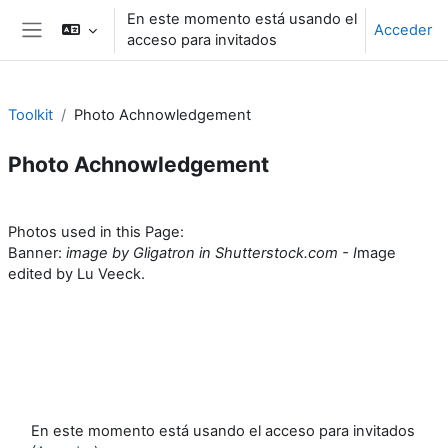
Salta al contenido principal
En este momento está usando el
Acceder
acceso para invitados
Panel lateral
Toolkit
Photo Achnowledgement
Photo Achnowledgement
Perfilado de sección
Photos used in this Page:
Banner:
image by Gligatron in Shutterstock.com - I
mage
edited by Lu Veeck.
En este momento está usando el acceso para invitados