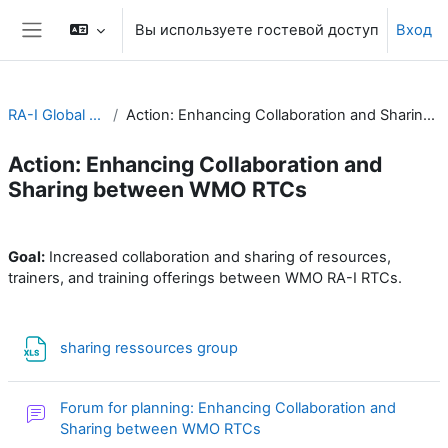
Перейти к основному содержанию
Вы используете гостевой доступ
Вход
Боковая панель
RA-I Global Campus
Action: Enhancing Collaboration and Sharing between WMO RTCs
Action: Enhancing Collaboration and
Sharing between WMO RTCs
Section outline
Goal:
Increased collaboration and sharing of resources,
trainers, and training offerings between WMO RA-I RTCs.
Файл
sharing ressources group
Forum for planning: Enhancing Collaboration and
Форум
Sharing between WMO RTCs