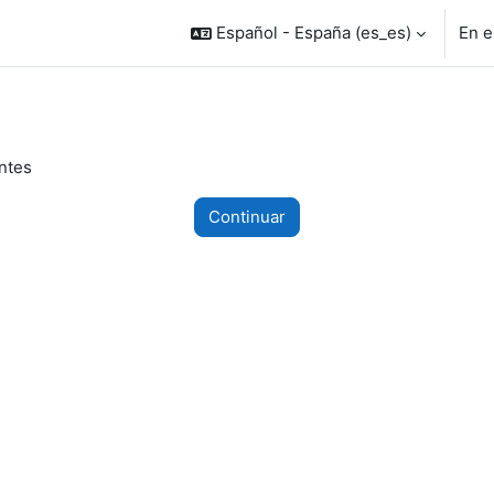
Español - España ‎(es_es)‎
En e
ntes
Continuar