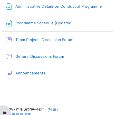
文件
Administrative Details on Conduct of Programme
文件
Programme Schedule (Updated)
讨论区
Team Projects Discussion Forum
讨论区
General Discussions Forum
讨论区
Announcements
您正在用访客帐号访问 (
登录
)
打开课程索引