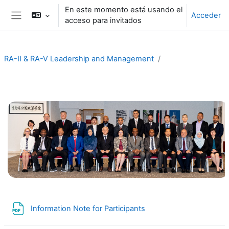
Salta al contenido principal
En este momento está usando el
Acceder
acceso para invitados
Panel lateral
RA-II & RA-V Leadership and Management
Perfilado de sección
Archivo
Information Note for Participants