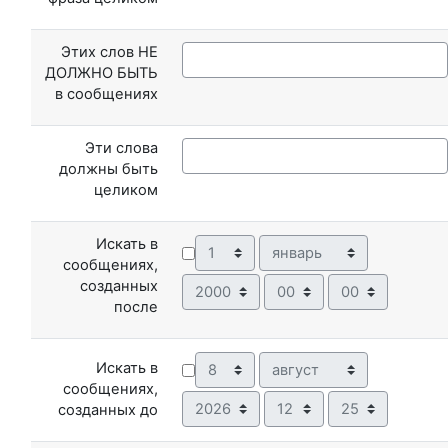
Этих слов НЕ
ДОЛЖНО БЫТЬ
в сообщениях
Эти слова
должны быть
целиком
Искать в
День
Месяц
сообщениях,
Год
Час
Минута
созданных
после
День
Месяц
Искать в
сообщениях,
Год
Час
Минута
созданных до