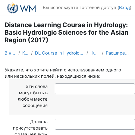
Перейти к основному содержанию
Вы используете гостевой доступ (
Вход
)
Distance Learning Course in Hydrology:
Basic Hydrologic Sciences for the Asian
Region (2017)
В начало
Курсы
DL Course in Hydrology - Asia RA-II-2017
Форумы
Расширенный поиск
Укажите, что хотите найти с использованием одного
или нескольких полей, находящихся ниже:
Эти слова
могут быть в
любом месте
сообщения
Должна
присутствовать
фраза целиком