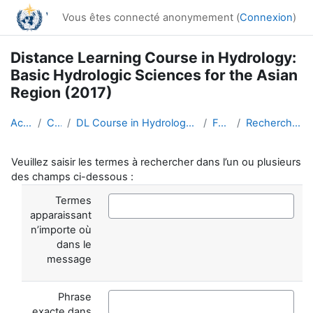
Passer au contenu principal
Vous êtes connecté anonymement (
Connexion
)
Distance Learning Course in Hydrology:
Basic Hydrologic Sciences for the Asian
Region (2017)
Accueil
Cours
DL Course in Hydrology - Asia RA-II-2017
Forums
Recherche avancée
Veuillez saisir les termes à rechercher dans l’un ou plusieurs
des champs ci-dessous :
Termes
apparaissant
n’importe où
dans le
message
Phrase
exacte dans