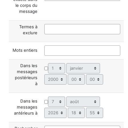
le corps du
message
Termes à
exclure
Mots entiers
Dans les
Jour
Mois
messages
Année
Heure
Minute
postérieurs
à
Jour
Mois
Dans les
messages
Année
Heure
Minute
antérieurs à