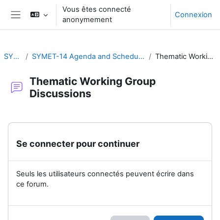
Passer au contenu principal
Vous êtes connecté
Connexion
anonymement
Panneau latéral
SYMET-14
SYMET-14 Agenda and Schedule Details (22 to 25 November 2021)
Thematic Working Group Discussions
Thematic Working Group
Discussions
Conditions d’achèvement
Se connecter pour continuer
Seuls les utilisateurs connectés peuvent écrire dans
ce forum.