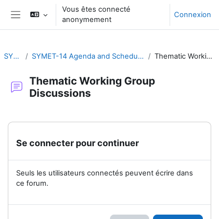
Passer au contenu principal
Vous êtes connecté
Connexion
anonymement
Panneau latéral
SYMET-14
SYMET-14 Agenda and Schedule Details (22 to 25 November 2021)
Thematic Working Group Discussions
Thematic Working Group
Discussions
Conditions d’achèvement
Se connecter pour continuer
Seuls les utilisateurs connectés peuvent écrire dans
ce forum.