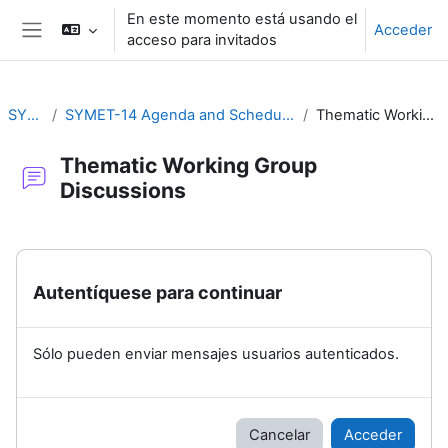
Salta al contenido principal
En este momento está usando el
Acceder
acceso para invitados
Panel lateral
SYMET-14
SYMET-14 Agenda and Schedule Details (22 to 25 November 2021)
Thematic Working Group Discussions
Thematic Working Group
Discussions
Requisitos de finalización
Autentíquese para continuar
Sólo pueden enviar mensajes usuarios autenticados.
Cancelar
Acceder