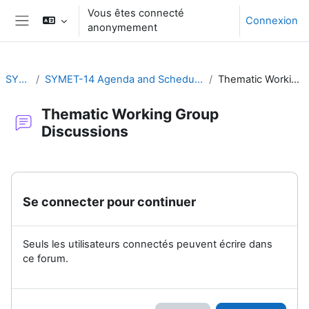
Passer au contenu principal
Vous êtes connecté
Connexion
anonymement
Panneau latéral
SYMET-14
SYMET-14 Agenda and Schedule Details (22 to 25 November 2021)
Thematic Working Group Discussions
Thematic Working Group
Discussions
Conditions d’achèvement
Se connecter pour continuer
Seuls les utilisateurs connectés peuvent écrire dans
ce forum.