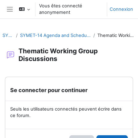
Passer au contenu principal
Vous êtes connecté
Connexion
anonymement
Panneau latéral
SYMET-14
SYMET-14 Agenda and Schedule Details (22 to 25 November 2021)
Thematic Working Group Discussions
Thematic Working Group
Discussions
Conditions d’achèvement
Se connecter pour continuer
Seuls les utilisateurs connectés peuvent écrire dans
ce forum.