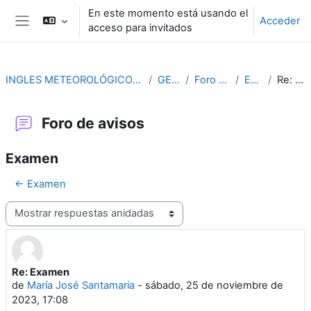
Salta al contenido principal
En este momento está usando el
Acceder
acceso para invitados
Panel lateral
INGLES METEOROLÓGICO AERONAUTICO (4ª ED.)
GENERAL
Foro de avisos
Examen
Re: Examen
Foro de avisos
Examen
← Examen
Mostrar modo
Re: Examen
Número de respuestas: 0
de
María José Santamaría
-
sábado, 25 de noviembre de
2023, 17:08