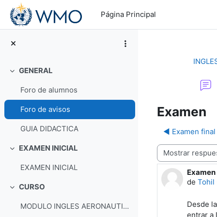
Salta al contenido principal
Página Principal
INGLE
GENERAL
Colapsar
Foro de alumnos
Examen
Foro de avisos
GUIA DIDACTICA
◀︎ Examen final
EXAMEN INICIAL
Mostrar modo
Colapsar
EXAMEN INICIAL
Examen
Número d
de
Tohil
CURSO
Colapsar
Desde la
MODULO INGLES AERONAUTICO
entrar a