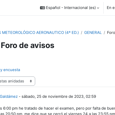
Español - Internacional ‎(es)‎
En e
S METEOROLÓGICO AERONAUTICO (4ª ED.)
GENERAL
Foro
Foro de avisos
 y encuesta
e respuestas: 0
 Galdámez
-
sábado, 25 de noviembre de 2023, 02:59
s 6:00 pm he tratado de hacer el examen, pero por falta de bue
 las 20:50 pm, me dice que se cerró el viernes 24 a las 23:55 p