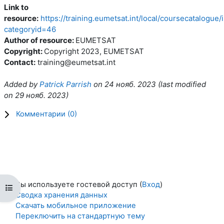
Link to
resource:
https://training.eumetsat.int/local/coursecatalogue
categoryid=46
Author of resource:
EUMETSAT
Copyright:
Copyright 2023, EUMETSAT
Contact:
training@eumetsat.int
Added by
Patrick Parrish
on
24 нояб. 2023
(l
ast modified
on
29 нояб. 2023
)
Комментарии (
0
)
Вы используете гостевой доступ (
Вход
)
Открыть оглавление курса
Сводка хранения данных
Скачать мобильное приложение
Переключить на стандартную тему