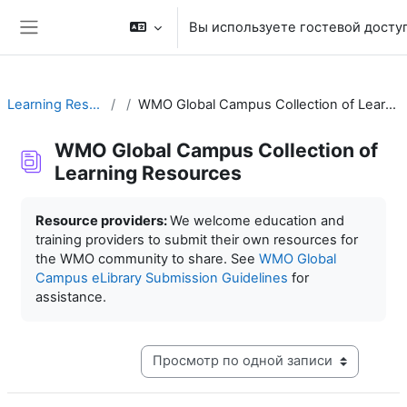
Перейти к основному содержанию
Вы используете гостевой досту
Боковая панель
Learning Resources
WMO Global Campus Collection of Learning Resources
WMO Global Campus Collection of
Learning Resources
Требуемые условия завершения
Resource providers:
We welcome education and
training providers to submit their own resources for
the WMO community to share. See
WMO Global
Campus eLibrary Submission Guidelines
for
assistance.
Режим просмотра системы навигации