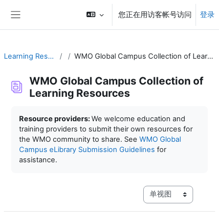
跳到主要内容
您正在用访客帐号访问
登录
停靠面板
Learning Resources
WMO Global Campus Collection of Learning Resources
WMO Global Campus Collection of
Learning Resources
完成条件
Resource providers:
We welcome education and
training providers to submit their own resources for
the WMO community to share. See
WMO Global
Campus eLibrary Submission Guidelines
for
assistance.
视图模式三级导航