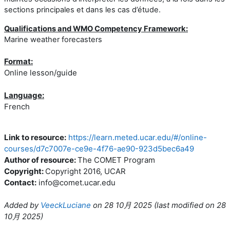
sections principales et dans les cas d’étude.
Qualifications and WMO Competency Framework:
Marine weather forecasters
Format:
Online lesson/guide
Language:
French
Link to resource:
https://learn.meted.ucar.edu/#/online-
courses/d7c7007e-ce9e-4f76-ae90-923d5bec6a49
Author of resource:
The COMET Program
Copyright:
Copyright 2016, UCAR
Contact:
info@comet.ucar.edu
Added by
VeeckLuciane
on
28 10月 2025
(l
ast modified on
28
10月 2025
)