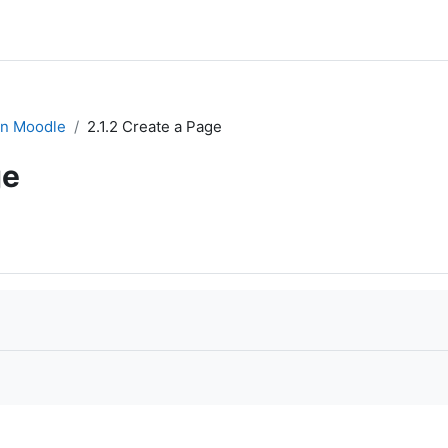
in Moodle
2.1.2 Create a Page
ge